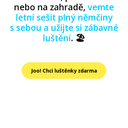
nebo na zahradě,
vemte
letní sešit plný němčiny
s sebou a užijte si zábavné
luštění
. 🏖
Joo! Chci luštěnky zdarma