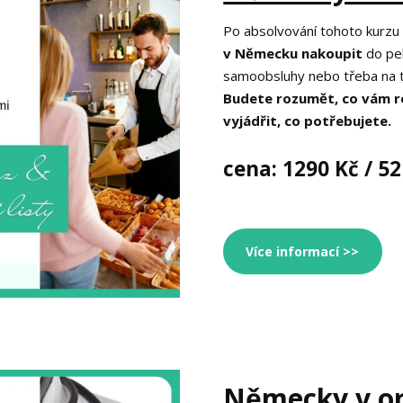
Po absolvování tohoto kurz
v Německu nakoupit
do pek
samoobsluhy nebo třeba na t
Budete rozumět, co vám ro
vyjádřit, co potřebujete.
cena: 1290 Kč / 52
Více informací >>
Německy v or