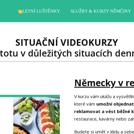
LETNÍ LUŠTĚNKY
SLUŽBY & KURZY NĚMČINY
SITUAČNÍ VIDEOKURZY
istotu v důležitých situacích den
Německy v re
V kurzu vám ukážu a vysvětlím
které vám
umožní objednat s
reklamovat a vést běžné 
restaurace, kavárny nebo za
Budete si umět v klidu a sebe