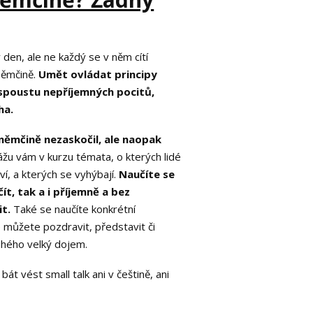
den, ale ne každý se v něm cítí
němčině.
Umět ovládat principy
 spoustu nepříjemných pocitů,
ha.
v němčině nezaskočil, ale naopak
kážu vám v kurzu témata, o kterých lidé
ví, a kterých se vyhýbají.
Naučíte se
čít, tak a i příjemně a bez
t.
Také se naučíte konkrétní
e můžete pozdravit, představit či
ruhého velký dojem.
t vést small talk ani v češtině, ani