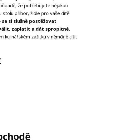
případě, že potřebujete nějakou
 stolu příbor, židle pro vaše dítě
 se si slušně postěžovat
válit, zaplatit a dát spropitné.
m kulinářském zážitku v němčině cítit
€
bchodě