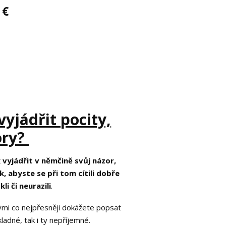
 €
yjádřit pocity,
ory?
k vyjádřit v němčině svůj názor,
, abyste se při tom cítili dobře
i či neurazili
.
rými co nejpřesněji dokážete popsat
ladné, tak i ty nepříjemné.