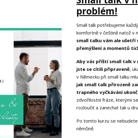
problém!
Small talk potřebujeme každý 
komfortně v češtině natož v 
small talku vám ale ušetří
přemýšlení a momentů tic
Aby vás příští small talk 
jste se cítili připraveně
, u
v Německu při small talku mlu
jak small talk přirozeně za
trapného vyčkávání ukonči
zdvořilostní fráze, kterými s
rozloučit a zanechat tak u d
Po tomto kurzu se nebudete bá
němčině.