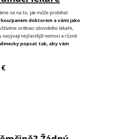
áme se na to, jak může probíhat
orkou/panem doktorem a vámi jako
vštívíme ordinaci obvodního lékaře,
 nazývají nejčastější nemoci a různé
 německy popsat tak, aby vám
 €
 němčině? Žádný