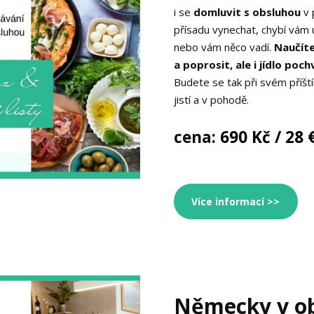
i se
domluvit s obsluhou
v 
přísadu vynechat, chybí vám u
nebo vám něco vadí.
Naučíte
a poprosit, ale i jídlo poch
Budete se tak při svém příští
jistí a v pohodě.
cena:
690 Kč / 28 
Více informací >>
Německy v o