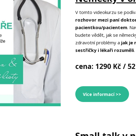
V tomto videokurzu se podív
rozhovor mezi paní dokt
pacientkou/pacientem
. Na
budete vědět, jak se německy
zdravotní problémy a
jak je
sestřičky i lékaři rozuměli
.
cena: 1290 Kč / 52
Více informací >>
Small talk v