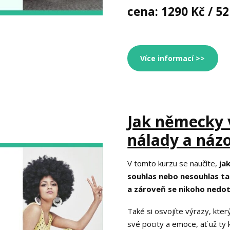
cena: 1290 Kč / 52
Více informací >>
Jak německy v
nálady a náz
V tomto kurzu se naučíte,
ja
souhlas nebo nesouhlas tak
a zároveň se nikoho nedotkl
Také si osvojíte výrazy, kte
své pocity a emoce, ať už ty k