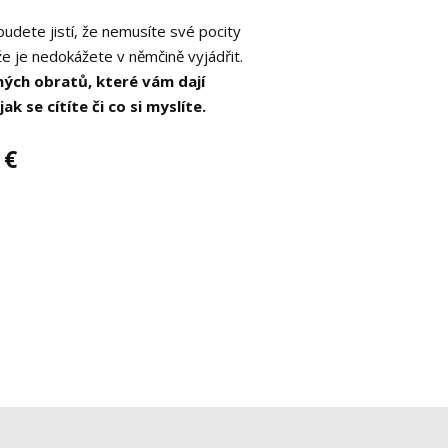
budete jistí, že nemusíte své pocity
ože je nedokážete v němčině vyjádřit.
ných obratů, které vám dají
k se cítíte či co si myslíte.
 €