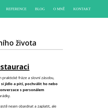
REFERENCE
BLOG
O MNĚ
KONTAKT
ního života
stauraci
 praktické fráze a slovní zásobu,
i jídlo a pití, pochválit ho nebo
konverzace s personálem
hrádky.
jistě nejen objednat a zaplatit, ale