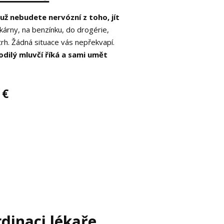
u
už nebudete nervózní z toho, jít
árny, na benzínku, do drogérie,
rh. Žádná situace vás nepřekvapí.
dilý mluvčí říká a sami umět
 €
dinaci lékaře