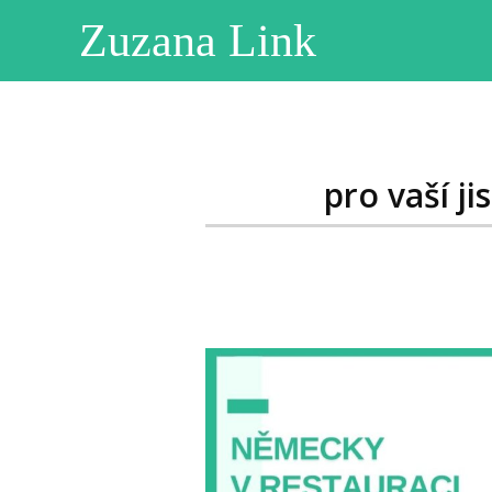
Zuzana Link
pro vaší j