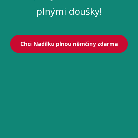
plnými doušky!
Chci Nadílku plnou němčiny zdarma