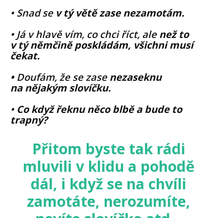
• Snad se
v tý větě zase
nezamotám.
• Já v hlavě vím, co chci říct, ale
než to
v tý němčině poskládám, všichni musí
čekat.
•
Doufám, že se zase
nezaseknu
na nějakým slovíčku.
•
Co když řeknu něco blbě a bude to
trapný?
Přitom byste tak rádi
mluvili v klidu a pohodě
dál, i když se na chvíli
zamotáte, nerozumíte,