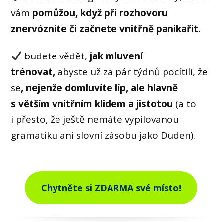
vám
pomůžou, když při rozhovoru
znervózníte či začnete vnitřně panikařit.
budete vědět,
jak mluvení
trénovat,
abyste už za pár týdnů pocítili, že
se
,
nejenže domluvíte líp, ale hlavně
s větším vnitřním klidem a jistotou
(a to
i přesto, že ještě nemáte vypilovanou
gramatiku ani slovní zásobu jako Duden).
Chytněte si ZDARMA své místo!