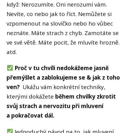
když: Nerozumíte. Oni nerozumí vám.
Nevíte, co nebo jak to říct. Nemůžete si
vzpomenout na slovíčko nebo ho vůbec
neznáte. Máte strach z chyb. Zamotáte se
ve své větě. Máte pocit, že mluvíte hrozně.
atd.
Proč
v tu chvíli nedokážeme jasně
přemýšlet a zablokujeme se & jak z toho
ven?
Ukážu vám konkrétní techniky,
kterými dokážete
během chvilky zkrotit
svůj strach a nervozitu při mluvení
a pokračovat dál.
Jednoduchý návod na to, jak mluvení