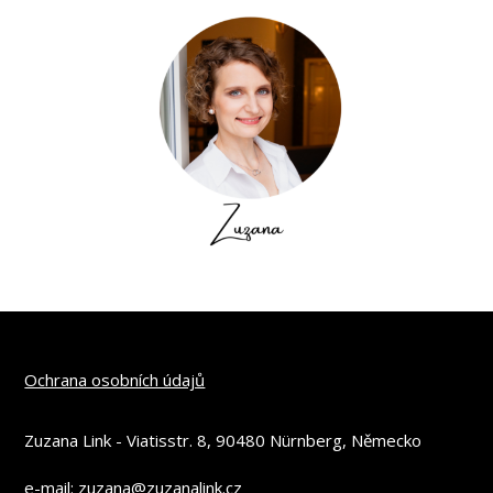
Ochrana osobních údajů
Zuzana Link - Viatisstr. 8, 90480 Nürnberg, Německo
e-mail: zuzana@zuzanalink.cz