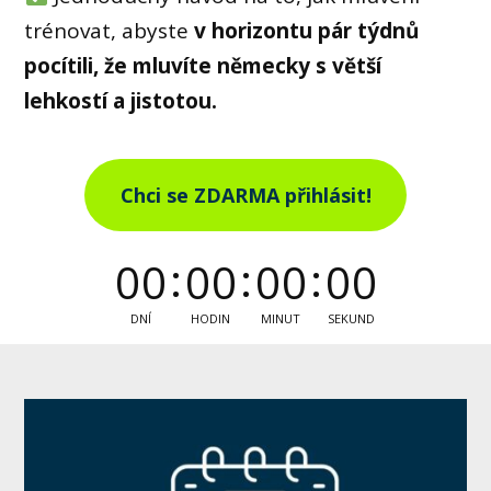
trénovat, abyste
v horizontu pár týdnů
pocítili, že mluvíte německy s větší
lehkostí a jistotou.
Chci se ZDARMA přihlásit!
0
0
0
0
0
0
0
0
DNÍ
HODIN
MINUT
SEKUND