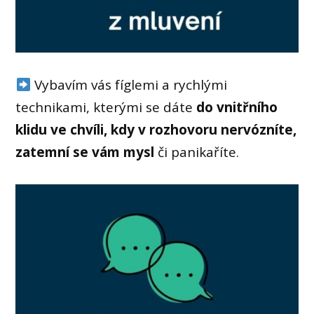
Vybavím vás fíglemi a rychlými
technikami, kterými se dáte
do vnitřního
klidu ve chvíli, kdy v rozhovoru nervózníte,
zatemní se vám mysl
či panikaříte.