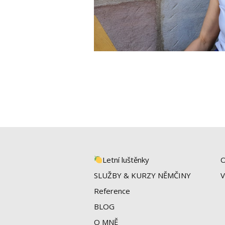
Letní luštěnky
O
SLUŽBY & KURZY NĚMČINY
V
Reference
BLOG
O MNĚ