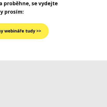
na proběhne, se vydejte
y prosím:
ny webináře tudy >>