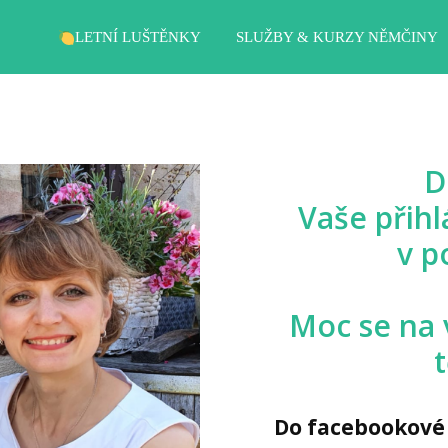
LETNÍ LUŠTĚNKY
SLUŽBY & KURZY NĚMČINY
D
Vaše přihl
v p
Moc se na 
Do facebookové