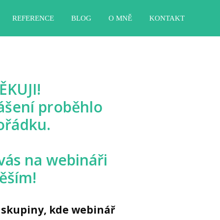
REFERENCE
BLOG
O MNĚ
KONTAKT
ĚKUJI!
ášení proběhlo
ořádku.
vás na webináři
těším!
 skupiny, kde webinář