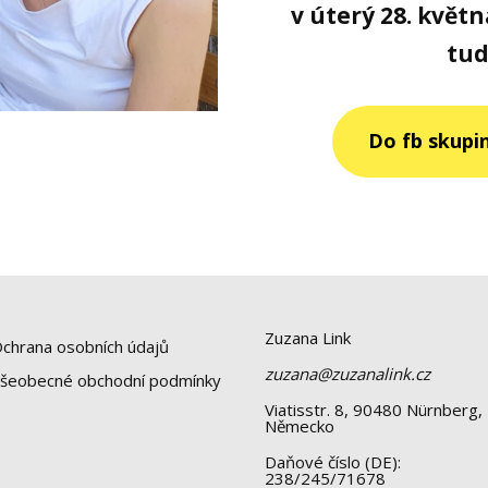
v úterý 28. květ
tud
Do fb skupi
Zuzana Link
chrana osobních údajů
zuzana@zuzanalink.cz
šeobecné obchodní podmínky
Viatisstr. 8, 90480 Nürnberg,
Německo
Daňové číslo (DE):
238/245/71678