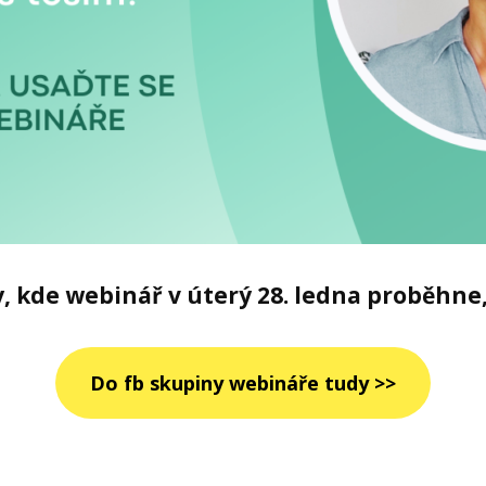
 kde webinář v úterý 28. ledna proběhne,
Do fb skupiny webináře tudy >>