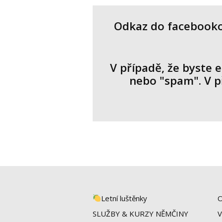
Odkaz do facebookov
V případě, že byste 
nebo "spam". V př
Letní luštěnky
O
SLUŽBY & KURZY NĚMČINY
V