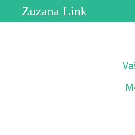
Zuzana Link
Va
Mo