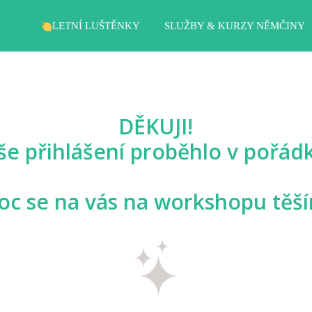
LETNÍ LUŠTĚNKY
SLUŽBY & KURZY NĚMČINY
DĚKUJI!
še přihlášení proběhlo v pořád
c se na vás na workshopu těší