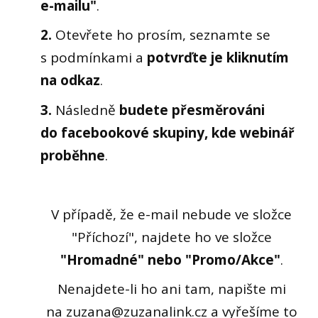
e-mailu"
.
2.
Otevřete ho prosím, seznamte se
s podmínkami a
potvrďte je kliknutím
na odkaz
.
3.
Následně
budete přesměrováni
do facebookové skupiny, kde webinář
proběhne
.
V případě, že e-mail nebude ve složce
"Příchozí", najdete ho ve složce
"Hromadné" nebo "Promo/Akce"
.
Nenajdete-li ho ani tam, napište mi
na zuzana@zuzanalink.cz a vyřešíme to