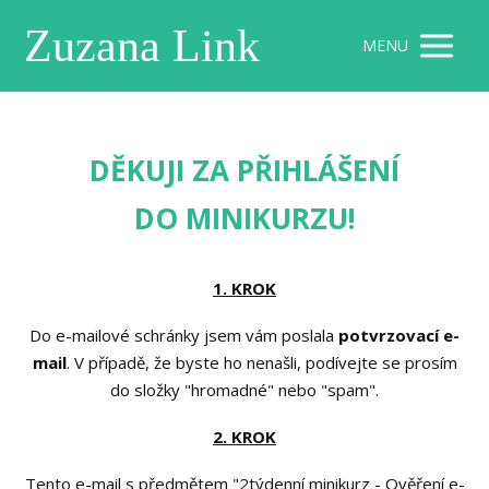
Zuzana Link
MENU
DĚKUJI ZA PŘIHLÁŠENÍ
DO MINIKURZU!
1. KROK
Do e-mailové schránky jsem vám poslala
potvrzovací e-
mail
. V případě, že byste ho nenašli, podívejte se prosím
do složky "hromadné" nebo "spam".
2. KROK
Tento e-mail s předmětem "2týdenní minikurz - Ověření e-