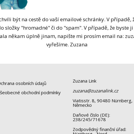
hvíli být na cestě do vaší emailové schránky. V případě, 
do složky "hromadné" či do "spam". V případě, že byste ji
lala někam úplně jinam, napište mi prosím email na: zu
vyřešíme. Zuzana
Zuzana Link
chrana osobních údajů
zuzana@zuzanalink.cz
šeobecné obchodní podmínky
Viatisstr. 8, 90480 Nürnberg,
Německo
Daňové číslo (DE):
238/245/71678
Zodpovědný finanční úřad:
Nürnberg - Nord