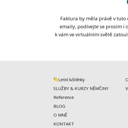
Faktura by měla právě v tuto c
emaily, podívejte se prosím i 
k vám ve virtuálním světě zatou
Letní luštěnky
O
SLUŽBY & KURZY NĚMČINY
V
Reference
BLOG
O MNĚ
KONTAKT