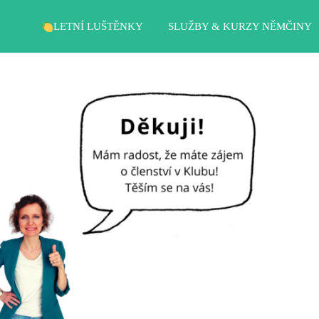
LETNÍ LUŠTĚNKY
SLUŽBY & KURZY NĚMČINY