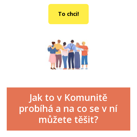
To chci!
Jak to v Komunitě
probíhá a na co se v ní
můžete těšit?