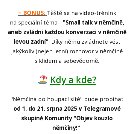
+ BONUS:
Těště se na video-trénink
na speciální téma -
"Small talk v němčině,
aneb zvládni každou konverzaci v němčině
levou zadní"
. Díky němu zvládnete vést
jakýkoliv (nejen letní) rozhovor v němčině
s klidem a sebevědomě.
Kdy a kde?
"Němčina do houpací sítě" bude probíhat
od 1. do 21. srpna 2025 v Telegramové
skupině Komunity "Objev kouzlo
němčiny!"