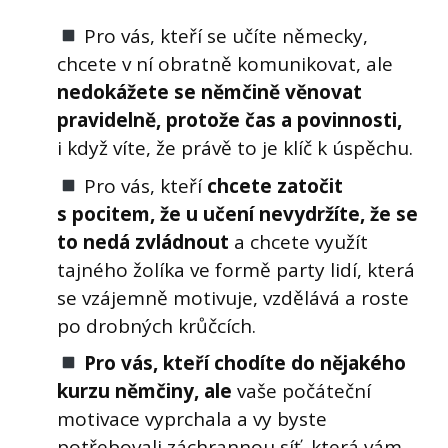
Pro vás, kteří se učíte německy,
chcete v ní obratně komunikovat, ale
nedokážete se němčině věnovat
pravidelně, protože čas a povinnosti,
i když víte, že právě to je klíč k úspěchu.
Pro vás, kteří
chcete zatočit
s pocitem, že u učení nevydržíte, že se
to nedá zvládnout
a chcete využít
tajného žolíka ve formě party lidí, která
se vzájemně motivuje, vzdělává a roste
po drobných krůčcích.
Pro vás, kteří chodíte do nějakého
kurzu němčiny, ale
vaše počáteční
motivace vyprchala a vy byste
potřebovali záchrannou síť, která vám