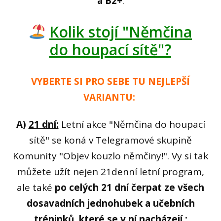
a B2+
.
Kolik stojí "Němčina
do houpací sítě"?
VYBERTE SI PRO SEBE TU NEJLEPŠÍ
VARIANTU:
A)
21 dní:
Letní akce "Němčina do houpací
sítě" se koná v Telegramové skupině
Komunity "Objev kouzlo němčiny!". Vy si tak
můžete užít nejen 21denní letní program,
ale také
po celých 21 dní čerpat ze všech
dosavadních jednohubek a učebních
tréninků, které se v ní nacházejí.: