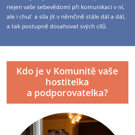
nejen vaše sebevědomí při komunikaci v ní,
ale i chuť a síla jít v němčině stále dál a dál,
a tak postupně dosahovat svých cílů.
Kdo je v Komunitě vaše
hostitelka
a podporovatelka?