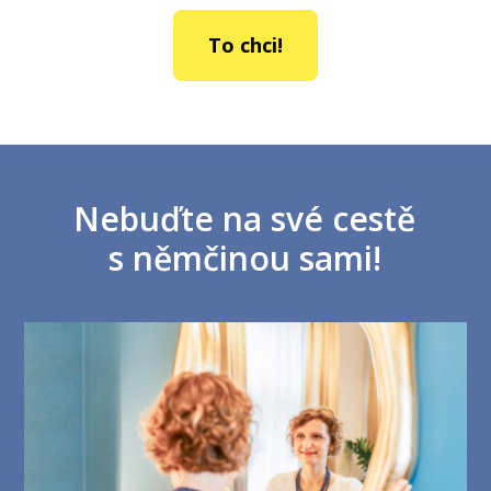
To chci!
Nebuďte na své cestě
s němčinou sami!