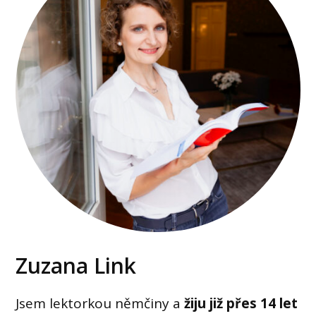
Zuzana Link
Jsem lektorkou němčiny a
žiju již přes 14 let