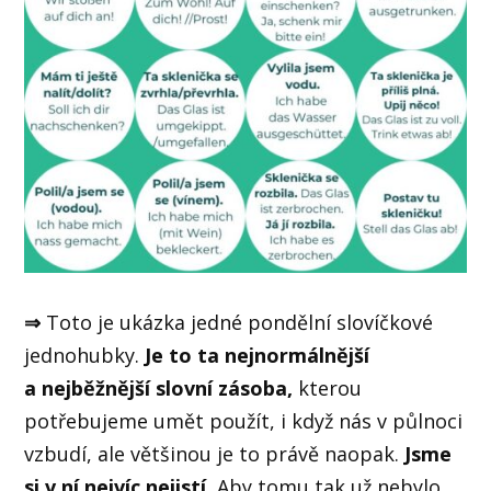
⇒
Toto je ukázka jedné pondělní slovíčkové
jednohubky.
Je to ta nejnormálnější
a nejběžnější slovní zásoba,
kterou
potřebujeme umět použít, i když nás v půlnoci
vzbudí, ale většinou je to právě naopak.
Jsme
si v ní nejvíc nejistí.
Aby tomu tak už nebylo,