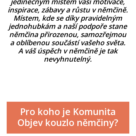
jedinečným místem vaší motivace,
inspirace, zábavy a růstu v němčině.
Místem, kde se díky pravidelným
jednohubkám a naší podpoře stane
němčina přirozenou, samozřejmou
a oblíbenou součástí vašeho světa.
A váš úspěch v němčině je tak
nevyhnutelný.
Pro koho je Komunita
Objev kouzlo němčiny?