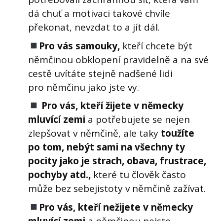
dá chuť a motivaci takové chvíle
překonat, nevzdat to a jít dál.
Pro vás samouky,
kteří chcete být
němčinou obklopení pravidelně a na své
cestě uvítáte stejně nadšené lidi
pro němčinu jako jste vy.
Pro vás, kteří žijete v německy
mluvící zemi
a potřebujete se nejen
zlepšovat v němčině, ale taky
toužíte
po tom, nebýt sami na všechny ty
pocity jako je strach, obava, frustrace,
pochyby atd.,
které tu člověk často
může bez sebejistoty v němčině zažívat.
Pro vás, kteří nežijete v německy
mluvící zemi
a němčinou nejste