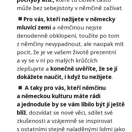
může bez sebejistoty v němčině zažívat.
Pro vás, kteří nežijete v německy
mluvící zemi
a němčinou nejste
denodenně obklopení, toužíte po tom
z němčiny nevypadnout, ale naopak mít
pocit, že je ve vašem životě prezentní
a vy se v ní po malých krůčcích
zlepšujete a
konečně uvěříte, že se jí
dokážete naučit, i když tu nežijete
.
A taky pro vás, kteří němčinu
a německou kulturu máte rádi
a jednoduše by se vám líbilo být jí ještě
blíž
, dozvídat se nové věci, sdílet své
zkušenosti a vzájemně se inspirovat
s ostatními stejně naladěnými lidmi jako