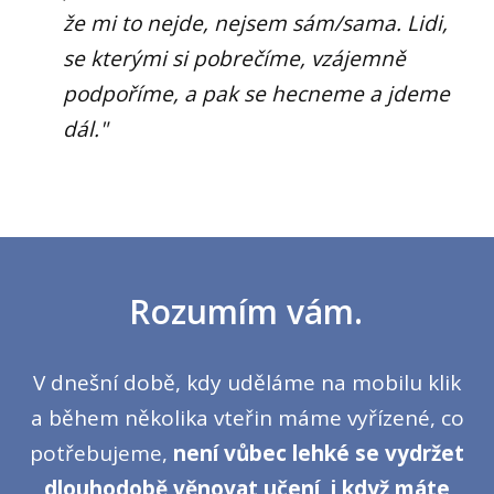
že mi to nejde, nejsem sám/sama. Lidi,
se kterými si pobrečíme, vzájemně
podpoříme, a pak se hecneme a jdeme
dál."
Rozumím vám.
V dnešní době, kdy uděláme na mobilu klik
a během několika vteřin máme vyřízené, co
potřebujeme,
není vůbec lehké se
vydržet
dlouhodobě věnovat učení, i když máte