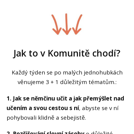
Jak to v Komunitě chodí?
Každý týden se po malých jednohubkách
věnujeme 3 + 1 důležitým tématům.:
1.
Jak se němčinu učit a jak přemýšlet nad
učením a svou cestou s ní
, abyste se v ní
pohybovali klidně a sebejistě.
2.
Rozšiřování slovní zásoby
o důležité