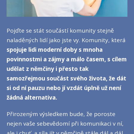
Pojďte se stát součástí komunity stejně
naladěných lidí jako jste vy. Komunity, která
spojuje lidi moderní doby s mnoha
povinnostmi a zájmy a málo časem, s cílem
udělat z němčiny i přesto tak
samozřejmou součást svého života, že dát
si od ní pauzu nebo jí vzdát úplně už není
žádná alternativa.
Přirozeným výsledkem bude, že poroste
nejen vaše sebevědomí při komunikaci v ní,
ale i chuť a síla jít v němčině stále dál a dál,