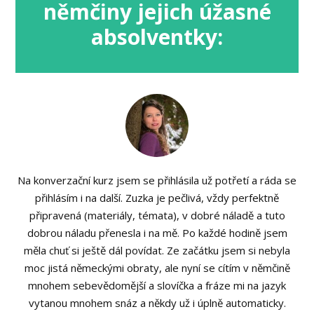
němčiny jejich úžasné
absolventky:
Na konverzační kurz jsem se přihlásila už potřetí a ráda se
přihlásím i na další. Zuzka je pečlivá, vždy perfektně
připravená (materiály, témata), v dobré náladě a tuto
dobrou náladu přenesla i na mě. Po každé hodině jsem
měla chuť si ještě dál povídat. Ze začátku jsem si nebyla
moc jistá německými obraty, ale nyní se cítím v němčině
mnohem sebevědomější a slovíčka a fráze mi na jazyk
vytanou mnohem snáz a někdy už i úplně automaticky.