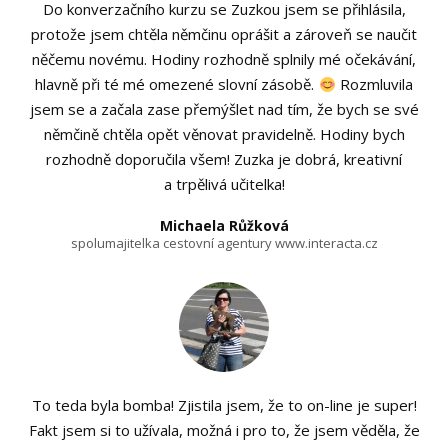
Do konverzačního kurzu se Zuzkou jsem se přihlásila,
protože jsem chtěla němčinu oprášit a zároveň se naučit
něčemu novému. Hodiny rozhodně splnily mé očekávání,
hlavně při té mé omezené slovní zásobě.
Rozmluvila
jsem se a začala zase přemýšlet nad tím, že bych se své
němčině chtěla opět věnovat pravidelně. Hodiny bych
rozhodně doporučila všem! Zuzka je dobrá, kreativní
a trpělivá učitelka!
Michaela Růžková
spolumajitelka cestovní agentury www.interacta.cz
To teda byla bomba! Zjistila jsem, že to on-line je super!
Fakt jsem si to užívala, možná i pro to, že jsem věděla, že