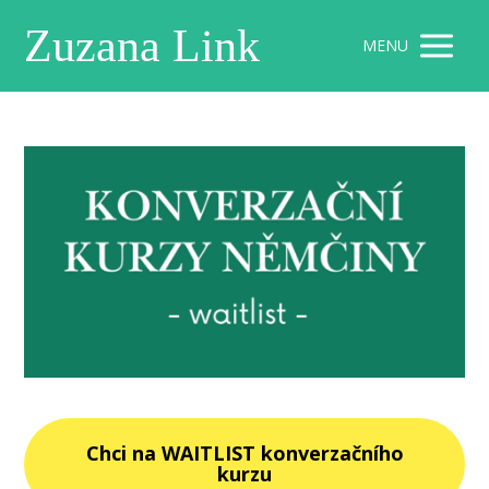
Zuzana Link
MENU
Chci na WAITLIST konverzačního
kurzu