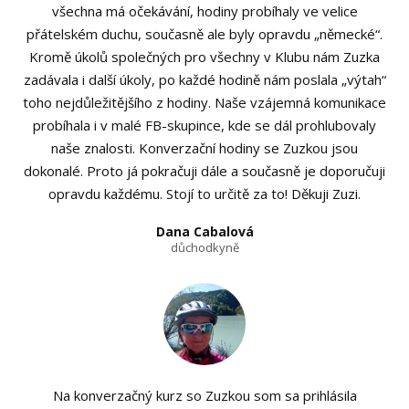
všechna má očekávání, hodiny probíhaly ve velice
přátelském duchu, současně ale byly opravdu „německé“.
Kromě úkolů společných pro všechny v Klubu nám Zuzka
zadávala i další úkoly, po každé hodině nám poslala „výtah“
toho nejdůležitějšího z hodiny. Naše vzájemná komunikace
probíhala i v malé FB-skupince, kde se dál prohlubovaly
naše znalosti. Konverzační hodiny se Zuzkou jsou
dokonalé. Proto já pokračuji dále a současně je doporučuji
opravdu každému. Stojí to určitě za to! Děkuji Zuzi.
Dana Cabalová
důchodkyně
Na konverzačný kurz so Zuzkou som sa prihlásila