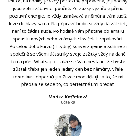
lektor, na hodiny je vždy perfektně připravená, její hodiny
jsou velmi zábavné, poučné. Ze Zuzky vyzařuje přímo
pozitivní energie, je vždy usměvavá a němčina Vám tudíž
leze do hlavy sama. Na přípravě hodin si vždy dá záležet,
není to žádná nuda. Po hodině Vám přistane do emailu
spoustu nových nebo známých slovíček k zopakování.
Po celou dobu kurzu (4 týdny) konverzujeme a sdílíme si
společně se všemi účastníky svoje zážitky vždy na dané
téma přes Whatsapp. Takže se Vám nestane, že byste
zůstali třeba jen jeden jediný den bez němčiny. Vřele
tento kurz doporučuji a Zuzce moc děkuji za to, že mi
předala ze sebe to, co perfektně umí předat.
Marika Koťátková
učitelka