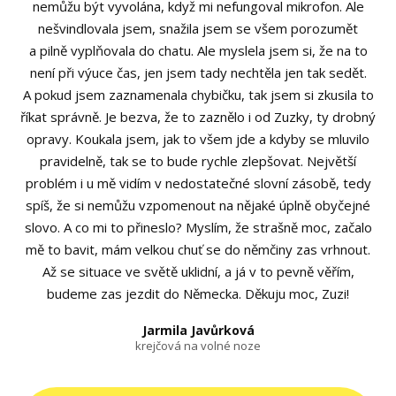
nemůžu být vyvolána, když mi nefungoval mikrofon. Ale
nešvindlovala jsem, snažila jsem se všem porozumět
a pilně vyplňovala do chatu. Ale myslela jsem si, že na to
není při výuce čas, jen jsem tady nechtěla jen tak sedět.
A pokud jsem zaznamenala chybičku, tak jsem si zkusila to
říkat správně. Je bezva, že to zaznělo i od Zuzky, ty drobný
opravy. Koukala jsem, jak to všem jde a kdyby se mluvilo
pravidelně, tak se to bude rychle zlepšovat. Největší
problém i u mě vidím v nedostatečné slovní zásobě, tedy
spíš, že si nemůžu vzpomenout na nějaké úplně obyčejné
slovo. A co mi to přineslo? Myslím, že strašně moc, začalo
mě to bavit, mám velkou chuť se do němčiny zas vrhnout.
Až se situace ve světě uklidní, a já v to pevně věřím,
budeme zas jezdit do Německa. Děkuju moc, Zuzi!
Jarmila Javůrková
krejčová na volné noze