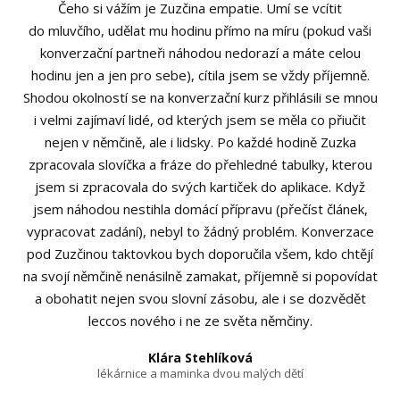
Čeho si vážím je Zuzčina empatie. Umí se vcítit
do mluvčího, udělat mu hodinu přímo na míru (pokud vaši
konverzační partneři náhodou nedorazí a máte celou
hodinu jen a jen pro sebe), cítila jsem se vždy příjemně.
Shodou okolností se na konverzační kurz přihlásili se mnou
i velmi zajímaví lidé, od kterých jsem se měla co přiučit
nejen v němčině, ale i lidsky. Po každé hodině Zuzka
zpracovala slovíčka a fráze do přehledné tabulky, kterou
jsem si zpracovala do svých kartiček do aplikace. Když
jsem náhodou nestihla domácí přípravu (přečíst článek,
vypracovat zadání), nebyl to žádný problém. Konverzace
pod Zuzčinou taktovkou bych doporučila všem, kdo chtějí
na svojí němčině nenásilně zamakat, příjemně si popovídat
a obohatit nejen svou slovní zásobu, ale i se dozvědět
leccos nového i ne ze světa němčiny.
Klára Stehlíková
lékárnice a maminka dvou malých dětí