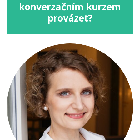
konverzačním kurzem
provázet?