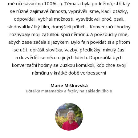
mé očekávání na 100% :-). Témata byla podnětná, střídaly
se různé zajímavé činnosti, vyprávěli jsme, kladli otázky,
odpovídali, vybírali možnosti, vysvětlovali proč, psali,
sledovali krátký film, domýšleli příběh... Konverzační hodiny
rozhýbaly moji zatuhlou spící němčinu. A povzbudily mne,
abych zase začala s jazykem. Bylo fajn povídat si a přitom
se učit, oprášit slovíčka, vazby, předložky, minulý čas
a dozvědět se něco o jiných lidech. Doporučila bych
konverzační hodiny se Zuzkou komukoli, kdo chce svoji
němčinu v krátké době verbessern!
Marie Miškovská
učitelka matematiky a fyziky na základní škole