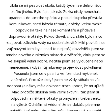
Líbila se mi pestrost úkolů, každý týden se dělalo něco
trošku jiného. Bylo fajn, jak nás Zuzka nikdy nenechala
upadnout do zimního spánku a pokud skupinka přestala
komunikovat, hned házela témata, otázky. Velmi rychle
odpovídala také na naše komentáře a přidávala
doprovodné otázky. Pokud člověk chuť, stále bylo na co
reagovat, záleželo vždy na osobní aktivitě. Milé povídání se
zajímavými lidmi bylo snad to nejlepší, dozvěděla jsem se
mnoho nového o různých místech a zážitcích, cítila jsem se
ve skupině velmi dobře, necítila jsem se vyloučeně nebo
méněcenně, i když můj mluvený projev dost pokulhával.
Posunula jsem se v psaní a ve formulaci myšlenek
v němčině. Protože i když jsem ne vždy stíhala na vše
odepsat (a někdy měla dokonce trochu pocit, že mi ujížděl
vlak, protože skupina byla velmi aktivní), tak jsem si
odpovědi na některé otázky promýšlela i třeba venku
na výletě. Odnáším si vědomí, že se dokážu písemně
vyjádřit k různým tématům, vést konverzaci, rozumět