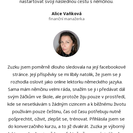
nastartovat svojí následnou cestu s němčinou.
Alice Vaňková
finanční manažerka
Zuzku jsem poměrně dlouho sledovala na její facebookové
stránce. Její příspěvky se mi líbily natolik, že jsem se ji
rozhodla oslovit jako online lektorku německého jazyka.
Sama mám němčinu velmi ráda, snažím se ji i předávat dál
svým žáčkům ve škole, ale protože žiju pouze v prostředí,
kde se nesetkávám s žádným cizincem a k běžnému životu
používám pouze češtinu, čas od času potřebuju nutně
pošprechtit, oživit, zlepšit se, trénovat. Přihlásila jsem se
do konverzačního kurzu, a to již dvakrát. Zuzka je výborný