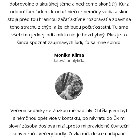
dobrovoľne o aktuálnej téme a nechceme skončiť :). Kurz
odporúčam ľuďom, ktorí už niečo z nemčiny vedia a skôr
stoja pred tou hranicou začať aktívne rozprávať a zbaviť sa
toho strachu z chýb, a že ich budú počuť ostatní. Tu sme
všetci na jednej lodi a nikto nie je bezchybný. Plus je to
šanca spoznať zaujímavých ľudí, čo sa mne splnilo.
Monika Klima
dátová analytička
Večerní sedánky se Zuzkou mě nadchly. Chtěla jsem být
s němčinou opět více v kontaktu, po návratu do ČR mi
slovní zásoba doslova mizí…proto mi pravidelné čtvrteční
konverzační večery bodly. Zuzka měla lekce nadupané