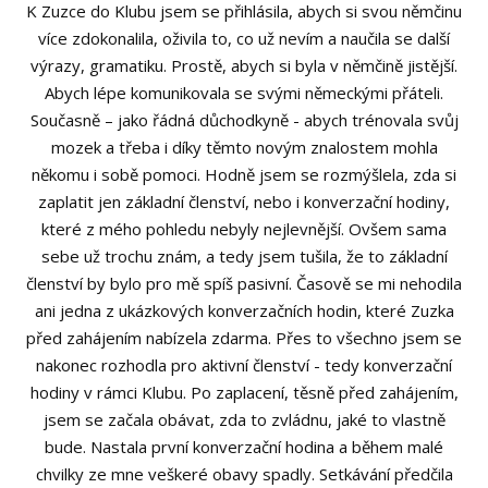
K Zuzce do Klubu jsem se přihlásila, abych si svou němčinu
více zdokonalila, oživila to, co už nevím a naučila se další
výrazy, gramatiku. Prostě, abych si byla v němčině jistější.
Abych lépe komunikovala se svými německými přáteli.
Současně – jako řádná důchodkyně - abych trénovala svůj
mozek a třeba i díky těmto novým znalostem mohla
někomu i sobě pomoci. Hodně jsem se rozmýšlela, zda si
zaplatit jen základní členství, nebo i konverzační hodiny,
které z mého pohledu nebyly nejlevnější. Ovšem sama
sebe už trochu znám, a tedy jsem tušila, že to základní
členství by bylo pro mě spíš pasivní. Časově se mi nehodila
ani jedna z ukázkových konverzačních hodin, které Zuzka
před zahájením nabízela zdarma. Přes to všechno jsem se
nakonec rozhodla pro aktivní členství - tedy konverzační
hodiny v rámci Klubu. Po zaplacení, těsně před zahájením,
jsem se začala obávat, zda to zvládnu, jaké to vlastně
bude. Nastala první konverzační hodina a během malé
chvilky ze mne veškeré obavy spadly. Setkávání předčila