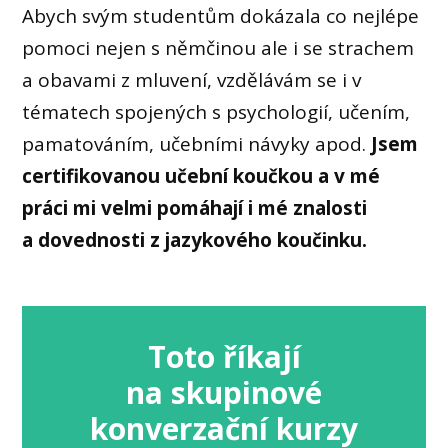
Abych svým studentům dokázala co nejlépe
pomoci nejen s němčinou ale i se strachem
a obavami z mluvení, vzdělávám se i v
tématech spojených s psychologií, učením,
pamatováním, učebními návyky apod.
Jsem
certifikovanou učební koučkou a v mé
práci mi velmi pomáhají i mé znalosti
a dovednosti z jazykového koučinku.
Toto říkají
na skupinové
konverzační kurzy