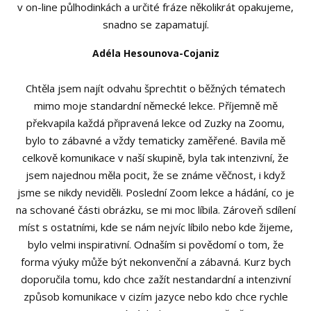
v on-line půlhodinkách a určité fráze několikrát opakujeme,
snadno se zapamatují.
Adéla Hesounova-Cojaniz
Chtěla jsem najít odvahu šprechtit o běžných tématech
mimo moje standardní německé lekce. Příjemně mě
překvapila každá připravená lekce od Zuzky na Zoomu,
bylo to zábavné a vždy tematicky zaměřené. Bavila mě
celkově komunikace v naší skupině, byla tak intenzivní, že
jsem najednou měla pocit, že se známe věčnost, i když
jsme se nikdy neviděli. Poslední Zoom lekce a hádání, co je
na schované části obrázku, se mi moc líbila. Zároveň sdílení
míst s ostatními, kde se nám nejvíc líbilo nebo kde žijeme,
bylo velmi inspirativní. Odnaším si povědomí o tom, že
forma výuky může být nekonvenční a zábavná. Kurz bych
doporučila tomu, kdo chce zažít nestandardní a intenzivní
způsob komunikace v cizím jazyce nebo kdo chce rychle