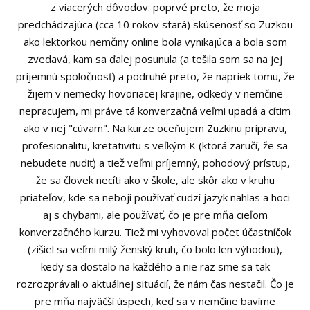
z viacerých dôvodov: poprvé preto, že moja
predchádzajúca (cca 10 rokov stará) skúsenosť so Zuzkou
ako lektorkou nemčiny online bola vynikajúca a bola som
zvedavá, kam sa ďalej posunula (a tešila som sa na jej
príjemnú spoločnosť) a podruhé preto, že napriek tomu, že
žijem v nemecky hovoriacej krajine, odkedy v nemčine
nepracujem, mi práve tá konverzačná veľmi upadá a cítim
ako v nej "cúvam". Na kurze oceňujem Zuzkinu prípravu,
profesionalitu, kretativitu s veľkým K (ktorá zaručí, že sa
nebudete nudiť) a tiež veľmi príjemný, pohodový prístup,
že sa človek necíti ako v škole, ale skôr ako v kruhu
priateľov, kde sa nebojí používať cudzí jazyk nahlas a hoci
aj s chybami, ale používať, čo je pre mňa cieľom
konverzačného kurzu. Tiež mi vyhovoval počet účastníčok
(zišiel sa veľmi milý ženský kruh, čo bolo len výhodou),
kedy sa dostalo na každého a nie raz sme sa tak
rozrozprávali o aktuálnej situácií, že nám čas nestačil. Čo je
pre mňa najväčší úspech, keď sa v nemčine bavíme