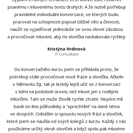
psanému i mluvenému textu druhých. A že nutně potřebuji
pravidelné individuální konverzace, ve kterých budu
pracovat na schopnosti popsat běžné věci a činnosti,
naučit se vyjadřovat jednoduše se svou slovní zásobou
a procvičovat mluvení, aby mi slovíčka naskakovala rychleji.
Kristýna Hrdinová
IT Consultant
Do konverzačního kurzu jsem se přihlásila proto, že
potrebuji stále procvičovat nové fráze a slovíčka. Ačkoliv
v Německu žiji, tak je leckdy lepší učit se z konverzací
s lidmi na podobné úrovni, než mluvit jen s rodilými
mluvčími. Tam se muže člověk rychle ztratit. Nejvíce mě
bavili on-line půlhodinky a “sprechtění” na dané téma
ve dvojicích. Odnáším si spoustu nových frází a slovíček,
které jsem se naučila od svých kolegů z kurzu. Každý z nás
používáme určitý okruh slovíček a když spolu pak mluvíme