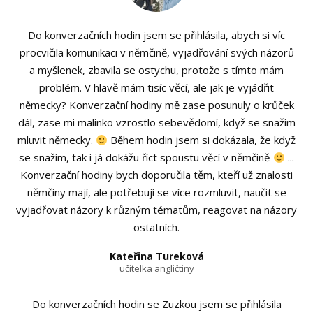
Do konverzačních hodin jsem se přihlásila, abych si víc
procvičila komunikaci v němčině, vyjadřování svých názorů
a myšlenek, zbavila se ostychu, protože s tímto mám
problém. V hlavě mám tisíc věcí, ale jak je vyjádřit
německy? Konverzační hodiny mě zase posunuly o krůček
dál, zase mi malinko vzrostlo sebevědomí, když se snažím
mluvit německy.
Během hodin jsem si dokázala, že když
se snažím, tak i já dokážu říct spoustu věcí v němčině
...
Konverzační hodiny bych doporučila těm, kteří už znalosti
němčiny mají, ale potřebují se více rozmluvit, naučit se
vyjadřovat názory k různým tématům, reagovat na názory
ostatních.
Kateřina Tureková
učitelka angličtiny
Do konverzačních hodin se Zuzkou jsem se přihlásila