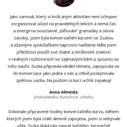
Jako samouk, který si kvůli jiným aktivitám není schopen
zorganizovat účast na pravidelných lekcích a nemá čas
a energii na soustavné „biflování“ gramatiky a slovní
zásoby, jsem byla konverzačním kurzem se Zuzkou
a úžasnými spolužačkami naprosto nadšena! Měla jsem
příležitost použít své chabé a útržkovité znalosti
v reálných rozhovorech se zajímavými lidmi a spoustu se
toho naučit. Zuzka připravila ideální témata, zapojovala se
do konverzace jako jedna z nás a citlivě poskytovala
zpětnou vazbu. Na podzim si kurz určitě zopakuji!
Anna Almeida
překladatelka, tlumočnice, učitelka
Dokonale připravené hodiny konverzačního kurzu, během
kterých jsem byla stále aktivně zapojena, jsem si nebývale
užila. Zuzka dokázala zapojit každého, bezpečně