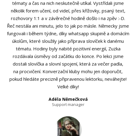
tématy a čas na nich neskutečně utíkal. Vystřídali jsme
několik forem učení, od videí, přes křížovky, psaný text,
rozhovory 1:1 a v závěrečné hodině došlo i na zpěv :-D.
Řeč nestála ani minutu, jelo to jak po másle. Německy jsme
fungovali i během týdne, díky whatsapp skupině a domácím
úkolům, které sloužily jako příprava slovíček k danému
tématu. Hodiny byly nabité pozitivní energií, Zuzka
rozdávala úsměvy od začátku do konce. Po lekci jsme
dostali slovíčka a slovní spojení, která za večer padla,
na procvičení. Konverzační kluby mohu jen doporučit,
pokud hledáte precizně připravenou lektorku, neváhejte!
Velké díky!
Adéla Němečková
Support manager