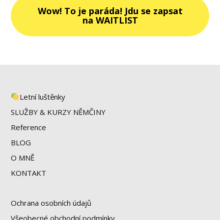
Wow! To je paráda! Jdu se zapsat
na WAITLIST
Letní luštěnky
SLUŽBY & KURZY NĚMČINY
Reference
BLOG
O MNĚ
KONTAKT
Ochrana osobních údajů
Všeobecné obchodní podmínky