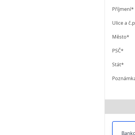
Příjmení*
Ulice a č.p
Město*
PSČ*
Stát*
Poznámk
Banko