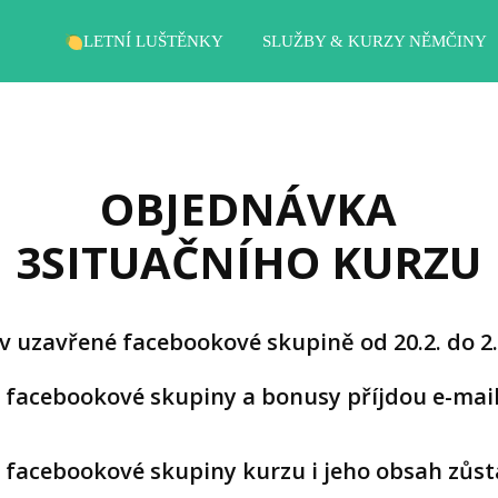
LETNÍ LUŠTĚNKY
SLUŽBY & KURZY NĚMČINY
OBJEDNÁVKA
3SITUAČNÍHO KURZU
 v uzavřené facebookové skupině od 20.2. do 2
o facebookové skupiny a bonusy příjdou e-ma
o facebookové skupiny kurzu i jeho obsah zůs