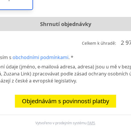
Shrnutí objednávky
2 9
Celkem k úhradě:
sím s
obchodními podmínkami
. *
ní údaje (jméno, e-mailová adresa, adresa) jsou u mě v bez
já, Zuzana Link) zpracovávat podle zásad ochrany osobních 
ázejí z české a evropské legislativy.
Objednávám s povinností platby
Vytvořeno v prodejním systému
FAPI
.