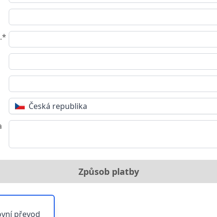
.*
Česká republika
a
Způsob platby
vní převod