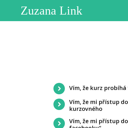
Zuzana Link
Vím, že kurz probíhá
Vím, že mi přístup d
kurzovného
Vím, že mi přístup d
facebooku"