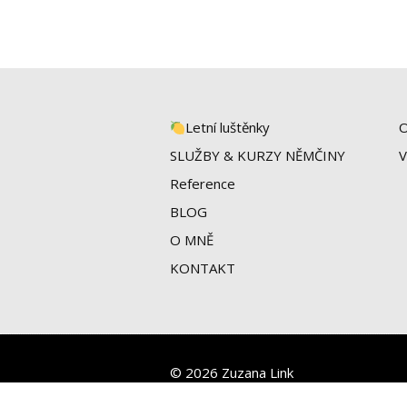
Letní luštěnky
O
SLUŽBY & KURZY NĚMČINY
V
Reference
BLOG
O MNĚ
KONTAKT
© 2026 Zuzana Link