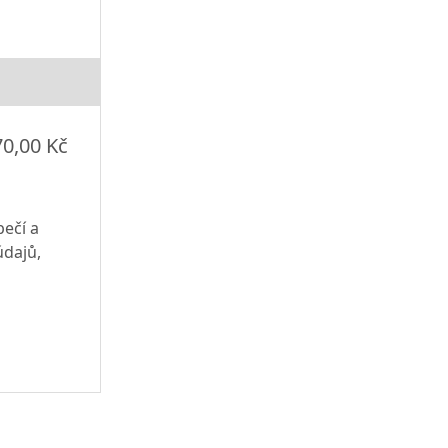
70,00 Kč
pečí a
údajů,