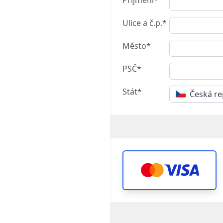
Ulice a č.p.*
Město*
PSČ*
Stát*
Česká re