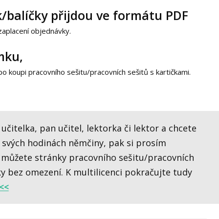
k/balíčky přijdou ve formátu PDF
zaplacení objednávky.
mku,
o koupi pracovního sešitu/pracovních sešitů s kartičkami.
 učitelka, pan učitel, lektorka či lektor a chcete
e svých hodinách němčiny, pak si prosím
ní můžete stránky pracovního sešitu/pracovních
ky bez omezení. K multilicenci pokračujte tudy
<<