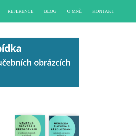
REFERENCE
BLOG
O MNĚ
KONTAKT
bídka
učebních obrázcích