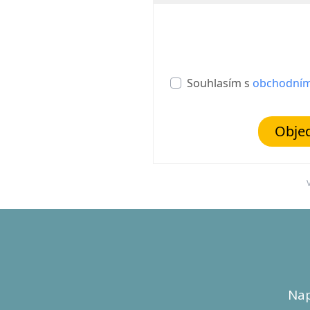
Souhlasím s
obchodním
Objed
Nap