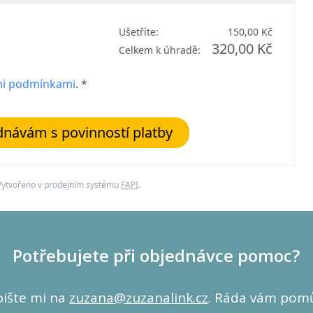
Ušetříte:
150,00 Kč
320,00 Kč
Celkem k úhradě:
i podmínkami
. *
návám s povinností platby
Vytvořeno v prodejním systému
FAPI
.
Potřebujete při objednávce pomoc?
ište mi na
zuzana@zuzanalink.cz
. Ráda vám pom