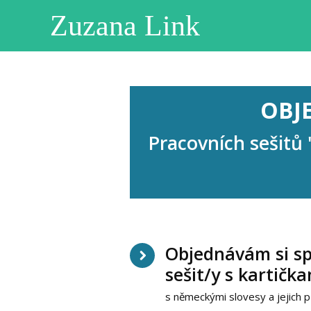
Zuzana Link
OBJE
Pracovních sešitů
Objednávám si spe
sešit/y s kartič
s německými slovesy a jejich p