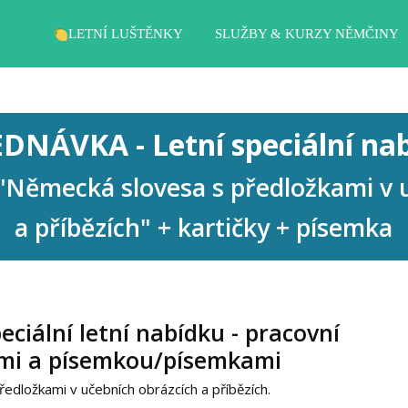
LETNÍ LUŠTĚNKY
SLUŽBY & KURZY NĚMČINY
DNÁVKA - Letní speciální na
"Německá slovesa
s předložkami v 
a příbězích" + kartičky + písemka
ciální letní nabídku - pracovní
kami a písemkou/písemkami
ředložkami v učebních obrázcích a příbězích.