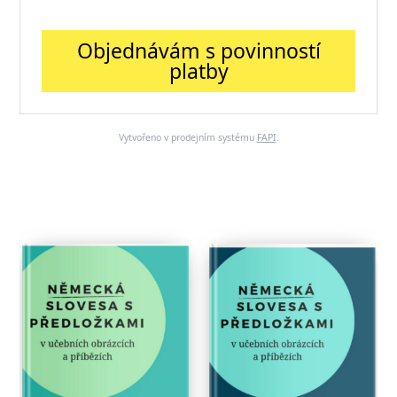
Objednávám s povinností
platby
Vytvořeno v prodejním systému
FAPI
.