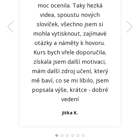
Dušan Mrňa
moc ocenila. Taky hezká
videa, spoustu nových
Hana V.
slovíček, všechno jsem si
mohla vytisknout, zajímavé
otázky a náměty k hovoru.
Kurs bych vřele doporučila,
získala jsem další motivaci,
Zuzana S.
Jana V.
mám další zdroj učení, který
mě baví, co se mi líbilo, jsem
popsala výše, krátce - dobré
vedení
Dana Cabalová
Jitka K.