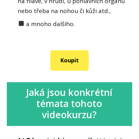
na hlavě, v hrudi, u pohlavních orgánů
nebo třeba na nohou či kůži atd.,
a mnoho dalšího.
Koupit
Jaká jsou konkrétní
témata tohoto
videokurzu?