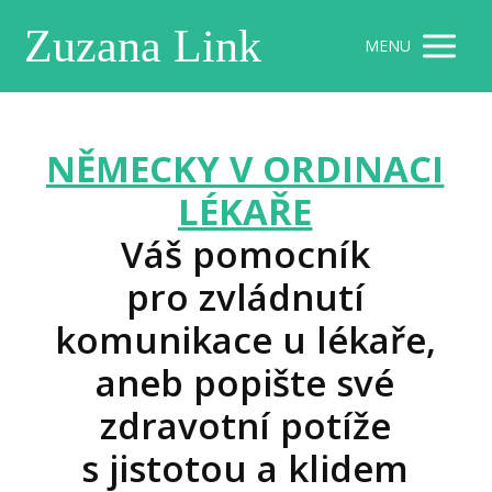
Zuzana Link
MENU
NĚMECKY V ORDINACI
LÉKAŘE
Váš pomocník
pro zvládnutí
komunikace u lékaře,
aneb popište své
zdravotní potíže
s jistotou a klidem