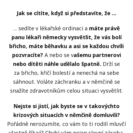
Jak se cítíte, když si představíte, že ...
... sedíte v lékařské ordinaci a
máte právě
panu lékaři německy vysvětlit, že vás bolí
břicho, máte běhavku a asi se každou chvíli
pozvracíte?
A nebo se v
ašemu partnerovi
nebo dítěti náhle udělalo špatně.
Drží se
za břicho, křičí bolestí a nenechá na sebe
sáhnout. Voláte záchranku a v němčině se
snažíte zdravotníkům celou situaci vysvětlit.
Nejste si jistí, jak byste se v takovýchto
krizových situacích v němčině domluvili?
Pořádně nerozumíte, co vám to ti rodilí mluvčí
vlastně říkají? Chybí vám nejen slovní zásoba,