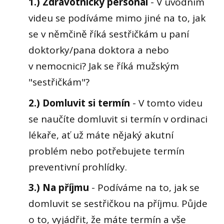
1.) Zdravotnický personál
- V úvodním
videu se podíváme mimo jiné na to, jak
se v němčině říká sestřičkám u paní
doktorky/pana doktora a nebo
v nemocnici? Jak se říká mužským
"sestřičkám"?
2.) Domluvit si termín
- V tomto videu
se naučíte domluvit si termín v ordinaci
lékaře, ať už máte nějaký akutní
problém nebo potřebujete termín
preventivní prohlídky.
3.) Na příjmu
- Podíváme na to, jak se
domluvit se sestřičkou na příjmu. Půjde
o to, vyjádřit, že máte termín a vše