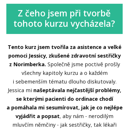
Z čeho jsem při tvorbě
tohoto kurzu vycházela?
Tento kurz jsem tvořila za asistence a velké
pomoci Jessicy, zkušené zdravotní sestřičky
z Norimberka.
Společně jsme poctivě prošly
všechny kapitoly kurzu a o každém
i sebemenším tématu dlouho diskutovaly.
Jessica mi
našeptávala nejčastější problémy,
se kterými pacienti do ordinace chodí
a pomáhala mi sesumírovat, jak je co nejlépe
vyjádřit a popsat
, aby nám - nerodilým
mluvčím němčiny - jak sestřičky, tak lékaři