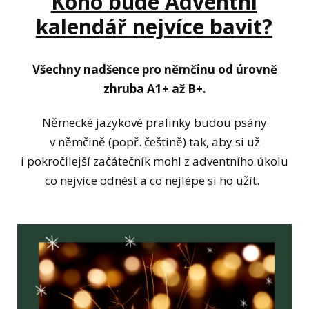
Koho bude Adventní
kalendář nejvíce bavit?
Všechny nadšence pro němčinu od úrovně
zhruba A1+ až B+.
Německé jazykové pralinky budou psány
v němčině (popř. češtině) tak, aby si už
i pokročilejší začátečník mohl z adventního úkolu
co nejvíce odnést a co nejlépe si ho užít.