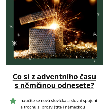
Co si z adventního času
s němčinou odnesete?
naučíte se nová slovíčka a slovní spojení
a trochu si prosvištíte i německou