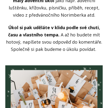
malý adventní úkol
jako např. adventní
luštěnku, křížovku, písničku, příběh, recept,
video z předvánočního Norimberka atd.
Úkol si pak uděláte v klidu podle své chuti,
času a vlastního tempa.
A až ho budete mít
hotový, napíšete svou odpověď do komentáře.
Společně si pak budeme o úkolu povídat.