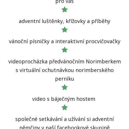
pro vás
adventní luštěnky, křížovky a příběhy
vánoční písničky a interaktivní procvičovačky
videoprocházka předvánočním Norimberkem
s virtuální ochutnávkou norimberského
perníku
video s báječným hostem
společné setkávání a užívání si adventní
němčiny v naší facebookové skupině