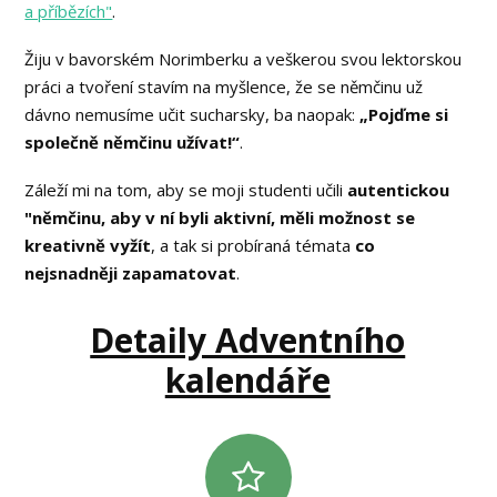
a příbězích"
.
Žiju v bavorském Norimberku a veškerou svou lektorskou
práci a tvoření stavím na myšlence, že se němčinu už
dávno nemusíme učit sucharsky, ba naopak:
„Pojďme si
společně němčinu užívat!“
.
Záleží mi na tom, aby se moji studenti učili
autentickou
"němčinu, aby v ní byli aktivní, měli možnost se
kreativně vyžít
, a tak si probíraná témata
co
nejsnadněji zapamatovat
.
Detaily Adventního
kalendáře