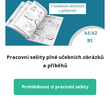
Pracovní sešity plné učebních obrázků
a příběhů
Prohlédnout si pracovní sešity