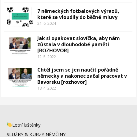
7 německých fotbalových výrazů,
které se vloudily do běžné mluvy
21. 6. 2024
Jak si opakovat slovíčka, aby nám
zůstala v dlouhodobé paměti
[ROZHOVOR]
12. 5. 2022
Chtěl jsem se jen naučit pořádně
německy a nakonec začal pracovat v
Bavorsku [rozhovor]
18. 4. 2022
Letní luštěnky
SLUŽBY & KURZY NĚMČINY