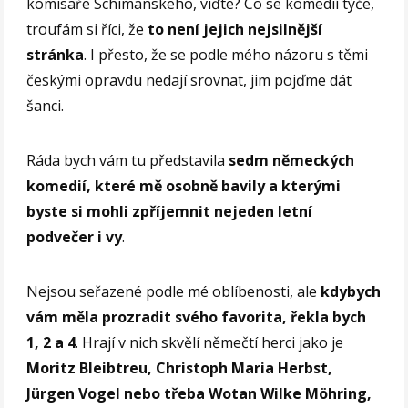
komisaře Schimanskeho, viďte? Co se komedií týče,
troufám si říci, že
to není jejich nejsilnější
stránka
. I přesto, že se podle mého názoru s těmi
českými opravdu nedají srovnat, jim pojďme dát
šanci.
Ráda bych vám tu představila
sedm německých
komedií, které mě osobně bavily a kterými
byste si mohli zpříjemnit nejeden letní
podvečer i vy
.
Nejsou seřazené podle mé oblíbenosti, ale
kdybych
vám měla prozradit svého favorita, řekla bych
1, 2 a 4
. Hrají v nich skvělí němečtí herci jako je
Moritz Bleibtreu, Christoph Maria Herbst,
Jürgen Vogel nebo třeba Wotan Wilke Möhring,