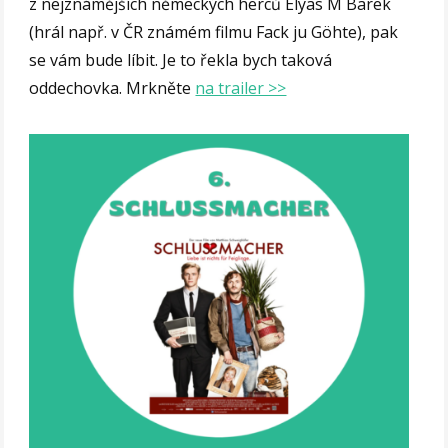
z nejznámějších německých herců Elyas M´Barek
(hrál např. v ČR známém filmu Fack ju Göhte), pak
se vám bude líbit. Je to řekla bych taková
oddechovka. Mrkněte
na trailer >>