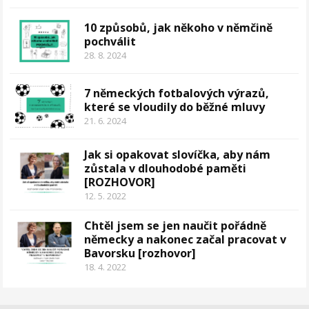
10 způsobů, jak někoho v němčině
pochválit
28. 8. 2024
7 německých fotbalových výrazů,
které se vloudily do běžné mluvy
21. 6. 2024
Jak si opakovat slovíčka, aby nám
zůstala v dlouhodobé paměti
[ROZHOVOR]
12. 5. 2022
Chtěl jsem se jen naučit pořádně
německy a nakonec začal pracovat v
Bavorsku [rozhovor]
18. 4. 2022