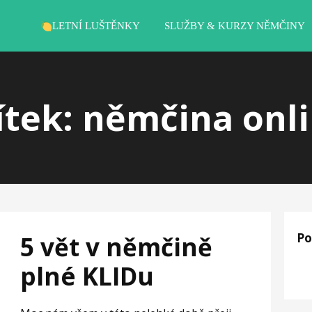
LETNÍ LUŠTĚNKY
SLUŽBY & KURZY NĚMČINY
ítek: němčina onl
Po
5 vět v němčině
plné KLIDu