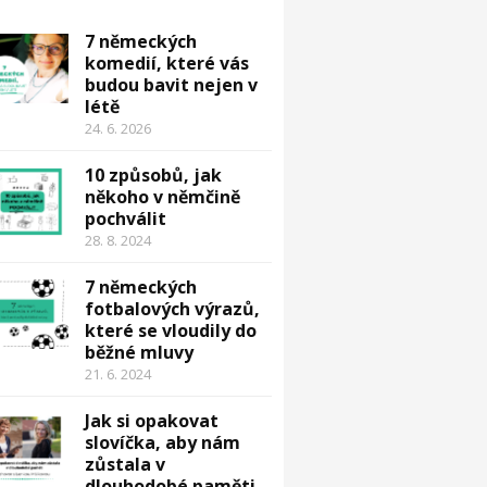
7 německých
komedií, které vás
budou bavit nejen v
létě
24. 6. 2026
10 způsobů, jak
někoho v němčině
pochválit
28. 8. 2024
7 německých
fotbalových výrazů,
které se vloudily do
běžné mluvy
21. 6. 2024
Jak si opakovat
slovíčka, aby nám
zůstala v
dlouhodobé paměti