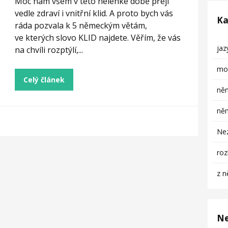
Moc nám všem v této nelehké době přeji
vedle zdraví i vnitřní klid. A proto bych vás
Ka
ráda pozvala k 5 německým větám,
ve kterých slovo KLID najdete. Věřím, že vás
ja
na chvíli rozptýlí,...
mob
Celý článek
něm
něm
Ne
ro
z n
Ne