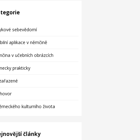
tegorie
zykové sebevědomí
ilní aplikace v němčině
čina v učebních obrázcích
ecky prakticky
zařazené
zhovor
ěmeckého kulturního života
jnovější články