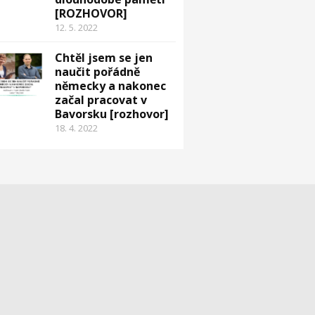
[ROZHOVOR]
12. 5. 2022
Chtěl jsem se jen
naučit pořádně
německy a nakonec
začal pracovat v
Bavorsku [rozhovor]
18. 4. 2022