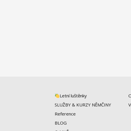
Letní luštěnky
O
SLUŽBY & KURZY NĚMČINY
V
Reference
BLOG