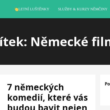
LETNÍ LUŠTĚNKY
SLUŽBY & KURZY NĚMČINY
ítek: Německé fi
Po
7 německých
komedií, které vás
budou bavit nejen