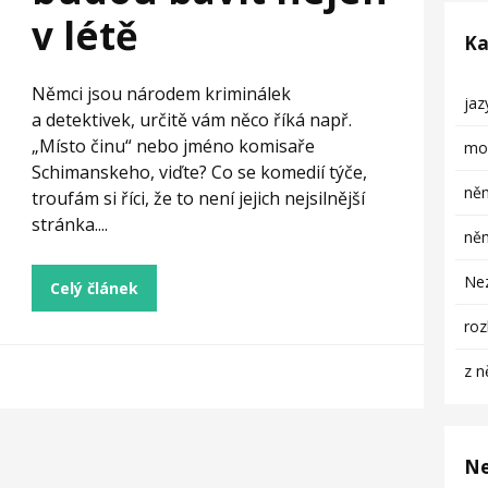
v létě
Ka
Němci jsou národem kriminálek
ja
a detektivek, určitě vám něco říká např.
„Místo činu“ nebo jméno komisaře
mob
Schimanskeho, viďte? Co se komedií týče,
něm
troufám si říci, že to není jejich nejsilnější
stránka....
něm
Ne
Celý článek
ro
z n
Ne