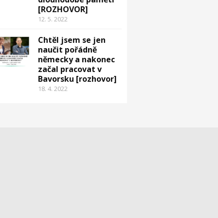
[ROZHOVOR]
12. 5. 2022
Chtěl jsem se jen
naučit pořádně
německy a nakonec
začal pracovat v
Bavorsku [rozhovor]
18. 4. 2022