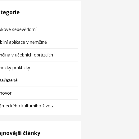
tegorie
zykové sebevědomí
ilní aplikace v němčině
čina v učebních obrázcích
ecky prakticky
zařazené
zhovor
ěmeckého kulturního života
jnovější články