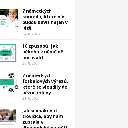
7 německých
komedií, které vás
budou bavit nejen v
létě
24. 6. 2026
10 způsobů, jak
někoho v němčině
pochválit
28. 8. 2024
7 německých
fotbalových výrazů,
které se vloudily do
běžné mluvy
21. 6. 2024
Jak si opakovat
slovíčka, aby nám
zůstala v
dlouhodobé paměti