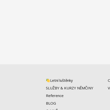
Letní luštěnky
O
SLUŽBY & KURZY NĚMČINY
V
Reference
BLOG