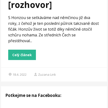
[rozhovor]
S Honzou se setkáváme nad němčinou již dva
roky, z čehož je ten poslední půlrok takzvaně dost
fičák. Honzův život se totiž díky němčině otočil
vzhůru nohama. Ze středních Čech se
přestěhoval...
Celý článek
18.4. 2022
Zuzana Link
Potkejme se na Facebooku: