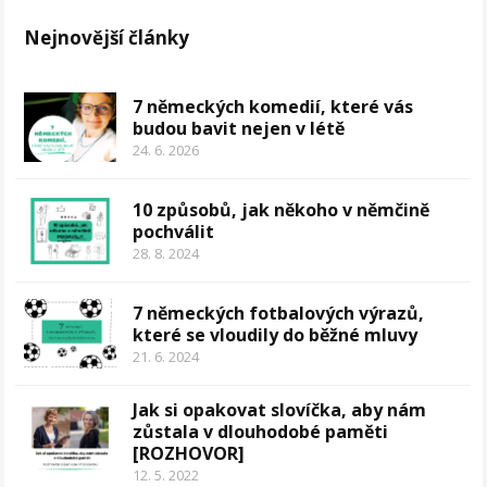
Nejnovější články
7 německých komedií, které vás
budou bavit nejen v létě
24. 6. 2026
10 způsobů, jak někoho v němčině
pochválit
28. 8. 2024
7 německých fotbalových výrazů,
které se vloudily do běžné mluvy
21. 6. 2024
Jak si opakovat slovíčka, aby nám
zůstala v dlouhodobé paměti
[ROZHOVOR]
12. 5. 2022