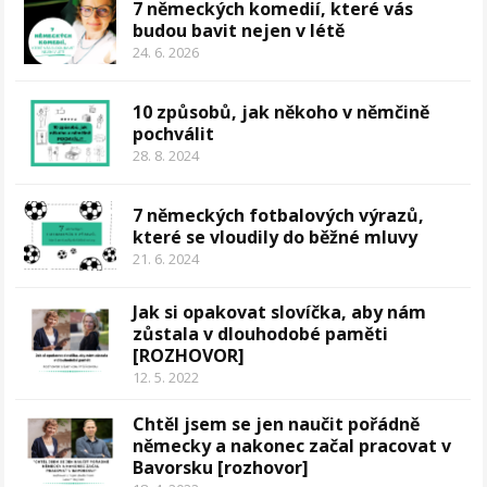
7 německých komedií, které vás
budou bavit nejen v létě
24. 6. 2026
10 způsobů, jak někoho v němčině
pochválit
28. 8. 2024
7 německých fotbalových výrazů,
které se vloudily do běžné mluvy
21. 6. 2024
Jak si opakovat slovíčka, aby nám
zůstala v dlouhodobé paměti
[ROZHOVOR]
12. 5. 2022
Chtěl jsem se jen naučit pořádně
německy a nakonec začal pracovat v
Bavorsku [rozhovor]