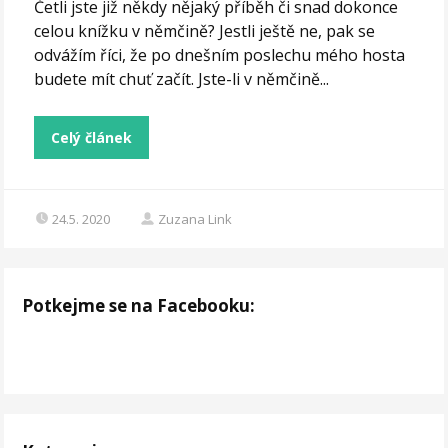
Četli jste již někdy nějaký příběh či snad dokonce
celou knížku v němčině? Jestli ještě ne, pak se
odvážím říci, že po dnešním poslechu mého hosta
budete mít chuť začít. Jste-li v němčině...
Celý článek
24.5. 2020
Zuzana Link
Potkejme se na Facebooku: