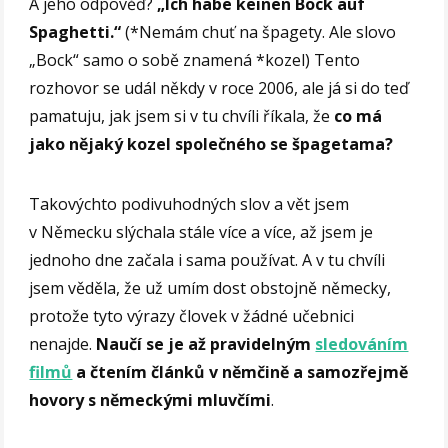
A jeho odpověď?
„Ich habe keinen Bock auf
Spaghetti.“
(*Nemám chuť na špagety. Ale slovo
„Bock“ samo o sobě znamená *kozel) Tento
rozhovor se udál někdy v roce 2006, ale já si do teď
pamatuju, jak jsem si v tu chvíli říkala, že
co má
jako nějaký kozel společného se špagetama?
Takovýchto podivuhodných slov a vět jsem
v Německu slýchala stále více a více, až jsem je
jednoho dne začala i sama používat. A v tu chvíli
jsem věděla, že už umím dost obstojně německy,
protože tyto výrazy človek v žádné učebnici
nenajde.
Naučí se je až pravidelným
sledováním
filmů
a čtením článků v němčině a samozřejmě
hovory s německými mluvčími
.