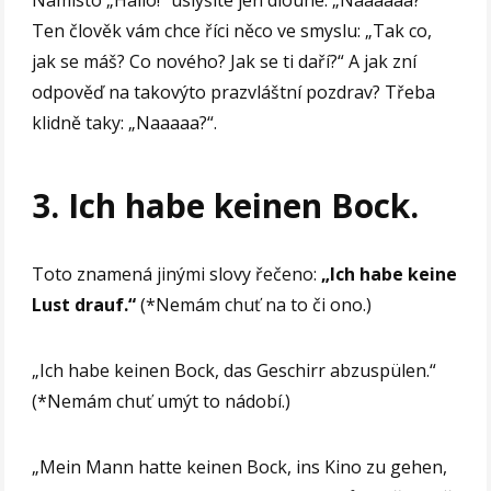
Namísto „Hallo!“ uslyšíte jen dlouhé: „Naaaaaa?“
Ten člověk vám chce říci něco ve smyslu: „Tak co,
jak se máš? Co nového? Jak se ti daří?“ A jak zní
odpověď na takovýto prazvláštní pozdrav? Třeba
klidně taky: „Naaaaa?“.
3. Ich habe keinen Bock.
Toto znamená jinými slovy řečeno:
„Ich habe keine
Lust drauf.“
(*Nemám chuť na to či ono.)
„Ich habe keinen Bock, das Geschirr abzuspülen.“
(*Nemám chuť umýt to nádobí.)
„Mein Mann hatte keinen Bock, ins Kino zu gehen,