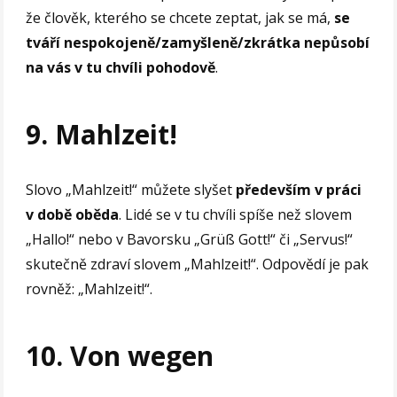
že člověk, kterého se chcete zeptat, jak se má,
se
tváří nespokojeně/zamyšleně/zkrátka nepůsobí
na vás v tu chvíli pohodově
.
9. Mahlzeit!
Slovo „Mahlzeit!“ můžete slyšet
především v práci
v době oběda
. Lidé se v tu chvíli spíše než slovem
„Hallo!“ nebo v Bavorsku „Grüß Gott!“ či „Servus!“
skutečně zdraví slovem „Mahlzeit!“. Odpovědí je pak
rovněž: „Mahlzeit!“.
10. Von wegen