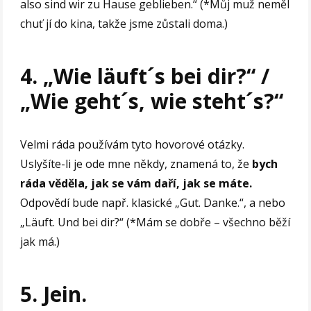
also sind wir zu Hause geblieben.“ (*Můj muž neměl
chuť jí do kina, takže jsme zůstali doma.)
4. „Wie läuft´s bei dir?“ /
„Wie geht´s, wie steht´s?“
Velmi ráda používám tyto hovorové otázky.
Uslyšíte-li je ode mne někdy, znamená to, že
bych
ráda věděla, jak se vám daří, jak se máte.
Odpovědí bude např. klasické „Gut. Danke.“, a nebo
„Läuft. Und bei dir?“ (*Mám se dobře – všechno běží
jak má.)
5. Jein.