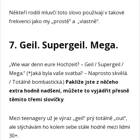
Někteří rodilí mluvčí toto slovo používají v takové
frekvenci jako my „prostě“ a „vlastně“.
7. Geil. Supergeil. Mega.
„Wie war denn eure Hochzeit? – Geil / Supergeil /
Mega.“ (*Jaká byla vaše svatba? – Naprosto skvělá.
/ Totálně bombastická.)
Pakliže jste z něčeho
extra hodně nadšení, můžete to vyjádřit přesně
těmito třemi slovíčky
.
Mezi teenagery už je výraz „geil“ prý totálně „out“,
ale slýchávám ho kolem sebe stále hodně mezi lidmi
30+.