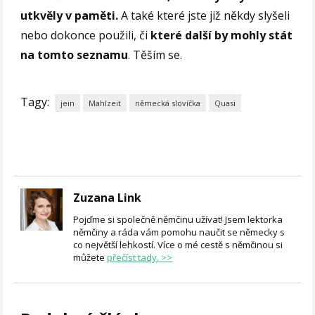
utkvěly v paměti.
A také které jste již někdy slyšeli
nebo dokonce použili, či
které další by mohly stát
na tomto seznamu
. Těším se.
Tagy:
jein
Mahlzeit
německá slovíčka
Quasi
Zuzana Link
Pojďme si společně němčinu užívat! Jsem lektorka
němčiny a ráda vám pomohu naučit se německy s
co největší lehkostí. Více o mé cestě s němčinou si
můžete
přečíst tady. >>