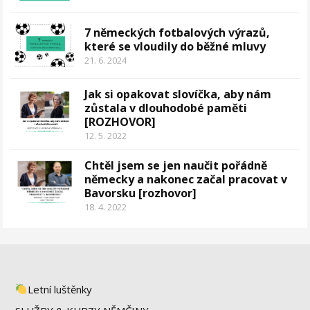
7 německých fotbalových výrazů,
které se vloudily do běžné mluvy
21. 6. 2024
Jak si opakovat slovíčka, aby nám
zůstala v dlouhodobé paměti
[ROZHOVOR]
12. 5. 2022
Chtěl jsem se jen naučit pořádně
německy a nakonec začal pracovat v
Bavorsku [rozhovor]
18. 4. 2022
Letní luštěnky