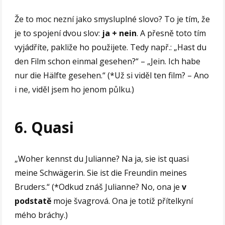
Že to moc nezní jako smysluplné slovo? To je tím, že
je to spojení dvou slov:
ja + nein
. A přesně toto tím
vyjádříte, pakliže ho použijete. Tedy např.: „Hast du
den Film schon einmal gesehen?“ – „Jein. Ich habe
nur die Hälfte gesehen.“ (*Už si viděl ten film? – Ano
i ne, viděl jsem ho jenom půlku.)
6. Quasi
„Woher kennst du Julianne? Na ja, sie ist quasi
meine Schwägerin. Sie ist die Freundin meines
Bruders.“ (*Odkud znáš Julianne? No, ona je
v
podstatě
moje švagrová. Ona je totiž přítelkyní
mého bráchy.)