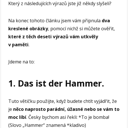
Který z následujících výrazů jste již někdy slyšeli?
Na konec tohoto článku jsem vám připnula
dva
kreslené obrázky
, pomocí nichž si můžete ověřit,
které z těch deseti výrazů vám utkvěly
v paměti
.
Jdeme na to:
1. Das ist der Hammer.
Tuto větičku použijte, když budete chtít vyjádřit, že
je
něco naprosto parádní, úžasné nebo se vám to
moc líbí
. Česky bychom asi řekli: *To je bomba!
(Slovo „Hammer“ znamená *kladivo)