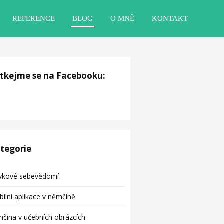
REFERENCE
BLOG
O MNĚ
KONTAKT
tkejme se na Facebooku:
tegorie
zykové sebevědomí
ilní aplikace v němčině
čina v učebních obrázcích