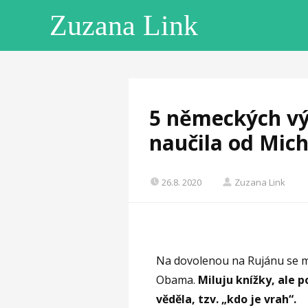
Zuzana Link
5 německých vý
naučila od Mic
26.8. 2020
Zuzana Link
Na dovolenou na Rujánu se mn
Obama.
Miluju knížky, ale p
věděla, tzv. „kdo je vrah“.