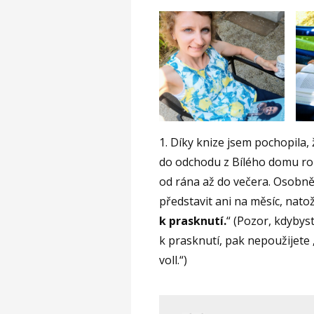
1. Díky knize jsem pochopila, 
do odchodu z Bílého domu rozh
od rána až do večera. Osobně
představit ani na měsíc, nato
k prasknutí.
“ (Pozor, kdybyst
k prasknutí, pak nepoužijete 
voll.“)