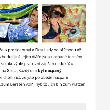
že o prezidentovi a First Lady od příchodu až
odují jiní. Jejich diáře jsou nacpané termíny
 si takovýhle pracovní zápřah nedokážu
ž na 8 let. „Každý den
byl nacpaný
e chtěli říct, že jste po obědě nacpaní
„zum Bersten voll“, nýbrž: „Ich bin zum Platzen