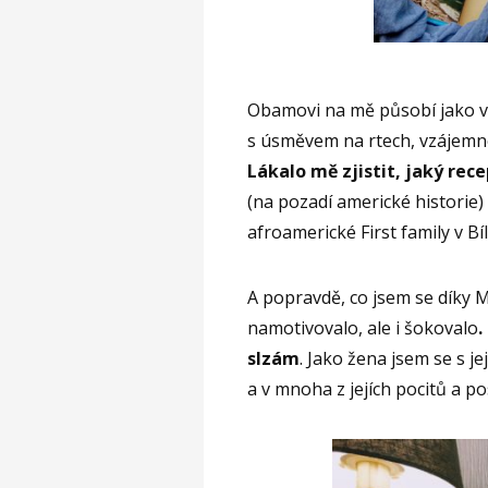
Obamovi na mě působí jako ve
s úsměvem na rtech, vzájemné
Lákalo mě zjistit, jaký rec
(na pozadí americké historie) 
afroamerické First family v Bí
A popravdě, co jsem se díky M
namotivovalo, ale i šokovalo
.
slzám
. Jako žena jsem se s 
a v mnoha z jejích pocitů a pos