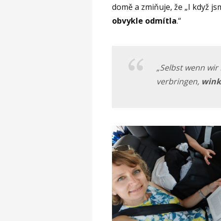
domě a zmiňuje, že „I když jsme
obvykle odmítla
.“
„
Selbst wenn wir
verbringen,
winkt