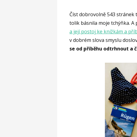
Číst dobrovolně 543 stránek t
tolik básnila moje tchýňka. A
a její postoj ke knížkám a př
v dobrém slova smyslu doslova
se od příběhu odtrhnout a č