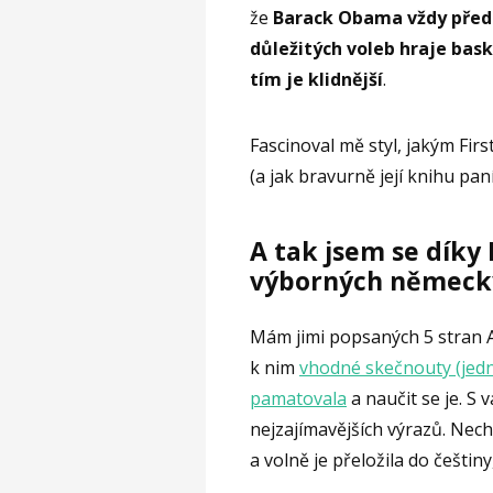
že
Barack Obama vždy před 
důležitých voleb hraje bask
tím je klidnější
.
Fascinoval mě styl, jakým Firs
(a jak bravurně její knihu pan
A
tak jsem se díky
výborných německý
Mám jimi popsaných 5 stran A4 
k nim
vhodné skečnouty (jedno
pamatovala
a naučit se je. S 
nejzajímavějších výrazů. Nec
a volně je přeložila do češtiny