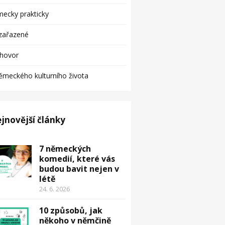
ecky prakticky
zařazené
zhovor
ěmeckého kulturního života
jnovější články
7 německých
komedií, které vás
budou bavit nejen v
létě
24. 6. 2026
10 způsobů, jak
někoho v němčině