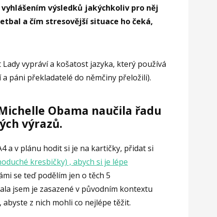
vyhlášením výsledků jakýchkoliv pro něj
etbal a čím stresovější situace ho čeká,
t Lady vypráví a košatost jazyka, který používá
í a páni překladatelé do němčiny přeložili).
 Michelle Obama naučila řadu
ch výrazů.
a v plánu hodit si je na kartičky, přidat si
duché kresbičky) , abych si je lépe
vámi se teď podělím jen o těch 5
hala jsem je zasazené v původním kontextu
, abyste z nich mohli co nejlépe těžit.