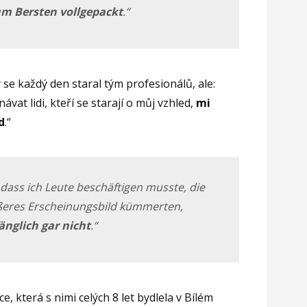
um Bersten
vollgepackt
.“
 se každý den staral tým profesionálů, ale:
at lidi, kteří se starají o můj vzhled,
mi
d
.“
 dass ich Leute beschäftigen musste, die
ßeres Erscheinungsbild kümmerten,
änglich gar nicht
.“
e, která s nimi celých 8 let bydlela v Bílém