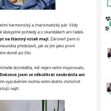
lmi harmonický a charismatický pár. Vždy
 láskyplné pohledy a o skandálech ani řádek.
ept na šťastný vztah mají.
Zároveň jsem si
neuměla představit, jak se jim jako první
lém domě asi žilo.
ichelle dozvěděla, mě nejen velmi inspirovalo,
 Dokonce jsem se několikrát neubránila ani
jejím vyprávěním mohla velmi dobře ztotožnit
tojů najít.