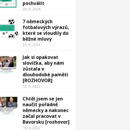
pochválit
28. 8. 2024
7 německých
fotbalových výrazů,
které se vloudily do
běžné mluvy
21. 6. 2024
Jak si opakovat
slovíčka, aby nám
zůstala v
dlouhodobé paměti
[ROZHOVOR]
12. 5. 2022
Chtěl jsem se jen
naučit pořádně
německy a nakonec
začal pracovat v
Bavorsku [rozhovor]
18. 4. 2022