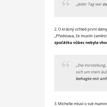
„Jeder Tag war
z
2. O krásný vzhled první dámy
„Představa, že musím zaměstnáv
zpočátku vůbec nebyla vho
„Die Vorstellung,
sich um mein äu
behagte mir anf
3. Michelle mluví o své maminc