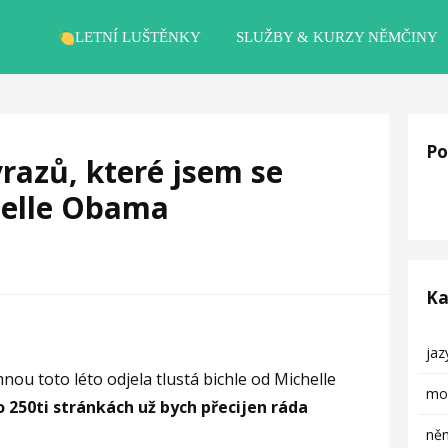
LETNÍ LUŠTĚNKY
SLUŽBY & KURZY NĚMČINY
Po
razů, které jsem se
helle Obama
Ka
ja
ou toto léto odjela tlustá bichle od Michelle
mob
o 250ti stránkách už bych přecijen ráda
něm