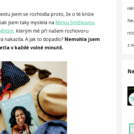
něm
extu jsem se rozhodla proto, že o té knize
Ne
 pak jsem taky myslela na
Mirku Smíškovou
íběhům,
kterým mě při našem rozhovoru
ro
 nakazila. A jak to dopadlo?
Nemohla jsem
z n
etla v každé volné minutě.
Ne